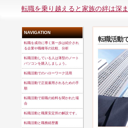
転職を乗り越えると家族の絆は深
NAVIGATION
転職活動
転職を成功に導く第一歩は紹介され
る企業や職種等の比較、分析
転職活動している人は薄型のノート
パソコンを購入しましょう。
転職活動でのハローワーク活用
転職活動で正規雇用されるための手
順
転職活動で前職の給料を聞かれた場
合
転職活動と職業安定所の解説です。
転職活動と職務経歴書