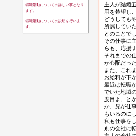
主人が結婚
転職活動についての詳しい事となり
ます。
用を希望し
どうしても
転職活動についての説明を行いま
所属してい
す。
とのことで
その仕事に
らも、応援
それまでの
が心配だっ
また、これ
お給料が下
最近は転職
でいた地域
度目よ、と
か、兄が仕
もいるのに
私も仕事を
別の会社に
主人の会社